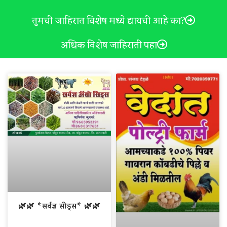
तुमची जाहिरात विशेष मध्ये द्यायची आहे का?
अधिक विशेष जाहिराती पहा
🌿🌿 *सर्वज्ञ सीड्स* 🌿🌿