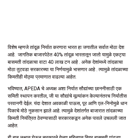
विशेष म्हणजे तांदूळ निर्यात करणारा भारत हा जगातील सर्वात मोठा देश
आहे. जागतिक बाजारपेठेत 40% तांदूळ भारतातून जातो यामुळे एकट्या
बासमती तांदळाचा वाटा 40 लाख टन आहे . अनेक देशांमध्ये तांदळाचा
मोठा तुटवडा सरकारच्या या निर्णयामुळे भासणार आहे . त्यामुळे तांदळाच्या
किमतीही मोठ्या प्रमाणात वाढल्या आहेत.
भविष्यात, APEDA चे अध्यक्ष अशा निर्यात सौद्यांच्या छाननीसाठी एक
समिती स्थापन करतील, जी या सौद्यांचे मूल्यांकन केल्यानंतरच निर्यातीस
परवानगी देईल. यंदा देशात अवकाळी पाऊस, पूर आणि एल-निनोमुळे धान
पिकाचे मोठे नुकसान झाले आहे. त्यामुळे देशांतर्गत बाजारात तांदळाच्या
किमती नियंत्रित ठेवण्यासाठी सरकारकडून अनेक पावले उचलली जात
आहेत.
ही बाब लक्षात घेऊन सरकारने गेल्या महिन्यात बिगर बासमती पांढऱ्या