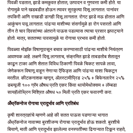
पिवळी पडतात, झाडे कमकुवत होतात, उत्पादन व गुणवत्ता कमी होते. या
रोगामुळे पाने खडबडीत होऊन त्यावर सुरकुत्या दिसू लागतात. पानांवर
तपकिरी आणि राखाडी डागही दिसू लागतात. रोगट झाडे मऊ होतात आणि
आकुंचन पावू लागतात. पांढऱ्या माशीच्या संसर्गामुळे हा रोग पसरतो आणि
तीन ते चार दिवसांच्या अंतराने पाऊस पडल्यास त्याचा प्रसार झपाट्याने
होतो. मात्र, सततच्या पावसामुळे या रोगाचा प्रभाव कमी होतो.
पिवळ्या मोझॅक विषाणूपासून बचाव करण्यासाठी पांढऱ्या माशीचे नियंत्रण
आवश्यक आहे. लक्षणे दिसू लागताच, संक्रमित झाडे ताबडतोब शेतातून
काढून टाका आणि शेतात विविध ठिकाणी पिवळे चिकट सापळे लावा,
जेणेकरून विषाणू वाहून नेणाऱ्या ऍफिड्स आणि पांढऱ्या माशा चिकटून
मरतील. कीटकनाशक म्हणून, ॲलस्टामीप्रिड २५% + बिफेनलारेन २५%
डब्ल्यूजी १०० ग्रॅम औषध प्रति एकर किंवा थायोमेथोक्सम + लॅम्बडा
सायहॅलोथ्रिन मिश्रित औषध ५० मिली प्रति एकर फवारणी करा.
अँथ्रॅकनोज रोगाचा प्रादुर्भाव आणि प्रतिबंध
कृषी शास्त्रज्ञांचे म्हणणे आहे की सतत पाऊस पडणाऱ्या भागात
अँथ्रॅकनोज नावाच्या बुरशीजन्य रोगाचा प्रादुर्भाव होऊ शकतो. बुरशीचे
बियाणे, माती आणि प्रादुर्भाव झालेल्या वनस्पतींच्या ढिगाऱ्यात टिकून राहते,