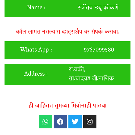
Name :
सर्जेराव छबु कोकणे.
कॉल लागत नसल्यास व्हाट्सअँप वर संपर्क करावा.
Whats App :
9767099580
रा.वकी,
Address :
ता.चांदवड,जी.नाशिक
ही जाहिरात तुमच्या मित्रांनाही पाठवा