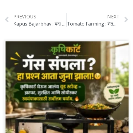
PREVIOUS
NEXT
Kapus Bajarbhav : यंदा कापसाची उत्पादकता वाढली, पण उत्पादन घटले, दरावर काय परिणाम होणार…
Tomato Farming : शेतकऱ्याने टोमॅटो लागवड केली, पण फळधारणा होताच पोलिसांची शेतात पडली धाड, त्यानंतर….