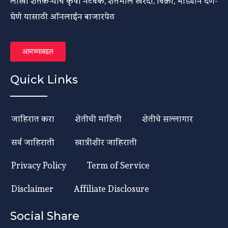
लाखो शेतकऱ्यांच कृषी नेटवर्क, शेतमाल खरेदी, विक्री, भाड्याने देणे-
घेणे यासाठी ऑनलाईन बाजारपेठ
आमच्याबद्दल
Quick Links
जाहिरात करा
शेतीची माहिती
शेतीचे सल्लागार
सर्व जाहिराती
खात्रीशीर जाहिराती
Privacy Policy
Term of Service
Disclaimer
Affiliate Disclosure
Social Share