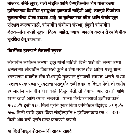
बोअरर, सेमी-लूपर, यलो मोझॅक आणि ऍन्थ्रॅकनोज रोग यांसारख्या
हानिकारक किडींचा प्रादुर्भाव झाल्याची माहिती आहे, त्यामुळे पिकांच्या
नुकसानीचा धोका वाढला आहे. या हानिकारक कीड आणि रोगांपासून
संरक्षण करण्यासाठी, सोयाबीन संशोधन संस्था, इंदूरने सोयाबीन
शेतकऱ्यांना काही सूचना दिल्या आहेत, ज्याचा अवलंब करून ते त्यांचे पीक
सुरक्षित ठेवू शकतात.
किडींच्या हल्ल्याने शेतकरी त्रस्त
सोयाबीन संशोधन संस्था, इंदूर यांनी माहिती दिली आहे की, सध्या उभ्या
असलेल्या सोयाबीन पिकामध्ये फुले व शेंगा तयार होत आहेत. परंतु धान्य
भरण्याच्या बाबतीत शेंगा बोअरमुळे नुकसान होण्याची शक्यता असते. सध्या
अशाच प्रकारच्या सुरवंटाचा प्रादुर्भाव रब्बी हंगामात दिसून येतो, तो खरीप
हंगामातील सोयाबीन पिकावरही दिसून येतो. तो शेंगाच्या आत राहतो आणि
धान्य खातो आणि त्यांना सडवतो . याच्या नियंत्रणासाठी इंडॉक्साकार्ब
१५.८०% ईसी १३५ मिली प्रति एकर किंवा एमॅमेक्टिन बेंझोएट ०१.९०%
१७० मिली प्रति एकर किंवा नोव्हॅल्युरॉन + इंडॉक्साकार्ब एस. C. 330
मिली औषधाची प्रति एकर फवारणी करावी.
या किडींपासून शेतकऱ्यांनी सावध राहावे