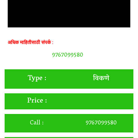
अधिक माहितीसाठी संपर्क :
9767099580
विकणे
Type :
Price :
Call :
9767099580