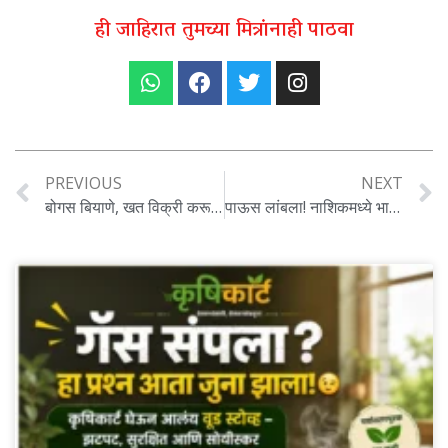
ही जाहिरात तुमच्या मित्रांनाही पाठवा
PREVIOUS
NEXT
बोगस बियाणे, खत विक्री करून शेतकऱ्यांची फसवणूक करणाऱ्या १४ विक्रेत्यांना दणका, सातारा कृषी विभागाकडून परवाने निलंबित
पाऊस लांबला! नाशिकमध्ये भाजीपाला कडाडला, कोथिंबीरला तर सोन्याचा भाव ..