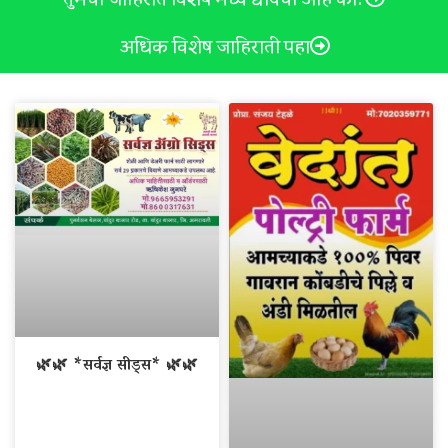
अधिक विशेष जाहिराती पहा
🌿🌿 *सर्वज्ञ सीड्स* 🌿🌿