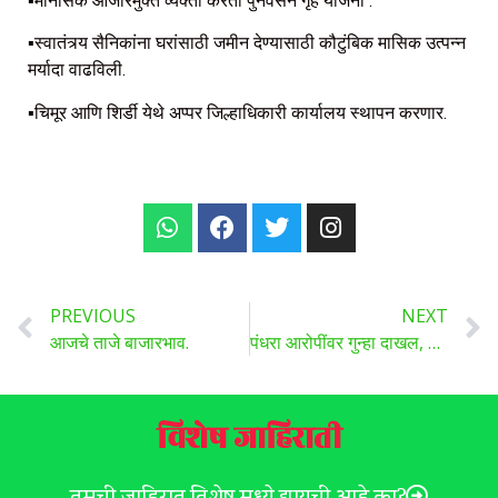
▪️मानसिक आजारमुक्त व्यक्तीं करता पुनर्वसन गृहे योजना .
▪️स्वातंत्र्य सैनिकांना घरांसाठी जमीन देण्यासाठी कौटुंबिक मासिक उत्पन्न
मर्यादा वाढविली.
▪️चिमूर आणि शिर्डी येथे अप्पर जिल्हाधिकारी कार्यालय स्थापन करणार.
PREVIOUS
NEXT
आजचे ताजे बाजारभाव.
पंधरा आरोपींवर गुन्हा दाखल, आठ आरोपी ताब्यात , 296 पोते बोगस बियाणे पोलिसांनी पकडले.
विशेष जाहिराती
तुमची जाहिरात विशेष मध्ये द्यायची आहे का?