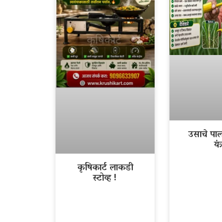
उसाचे पा
यंत्
कृषिकार्ट लाकडी
स्टोव्ह !