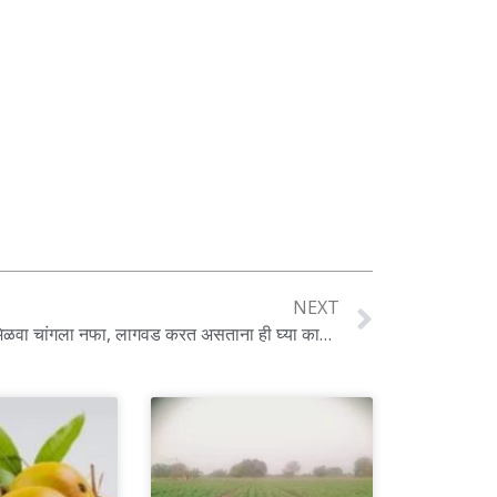
NEXT
शेतकऱ्यांनो या पिकाची करा शेती आणि मिळवा चांगला नफा, लागवड करत असताना ही घ्या काळजी ?