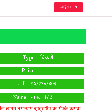
जाहिरात करा
विकणे
Type :
Price :
Call :
9657345804
Name :
नामदेव शिंदे.
ॉल लागत नसल्यास व्हाट्सअँप वर संपर्क करावा.