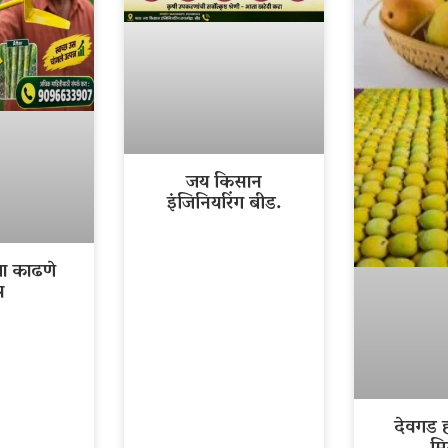
जय किसान
इंजिनियरिंग बीड.
ला काढणे
र
देवगड ह