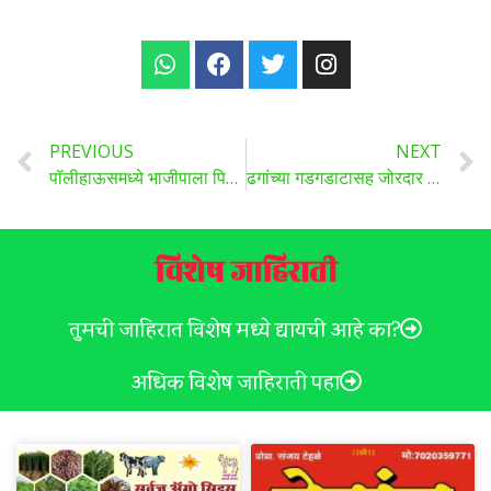
PREVIOUS
NEXT
पॉलीहाऊसमध्ये भाजीपाला पिकवून शेतकरी होणार श्रीमंत,आता सरकार देणार 65% अनुदान..
ढगांच्या गडगडाटासह जोरदार पावसाचा अंदाज, पहा सविस्तर ..
विशेष जाहिराती
तुमची जाहिरात विशेष मध्ये द्यायची आहे का?
अधिक विशेष जाहिराती पहा