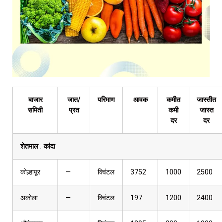
बाजार
जात/
परिमाण
आवक
कमीत
जास्तीत
समिती
प्रत
कमी
जास्त
दर
दर
शेतमाल
:
कांदा
कोल्हापूर
—
क्विंटल
3752
1000
2500
अकोला
—
क्विंटल
197
1200
2400