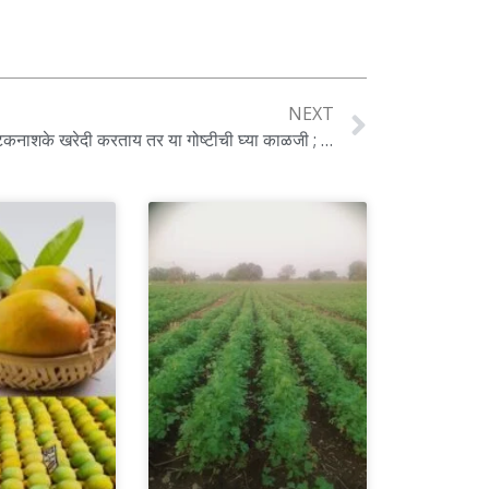
NEXT
शेतकऱ्यांनो बियाणे, रासायनिक खते, किटकनाशके खरेदी करताय तर या गोष्टीची घ्या काळजी ; प्रशासनाचे आवाहन