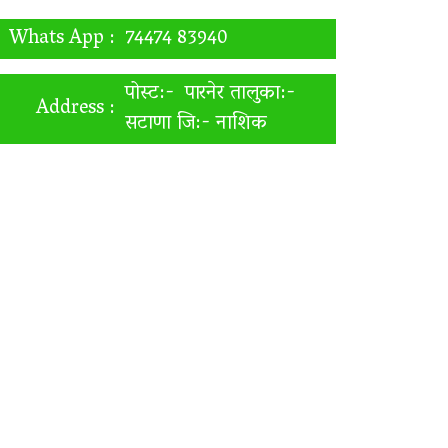
Whats App :
74474 83940
पोस्ट:- पारनेर तालुका:-
Address :
सटाणा जि:- नाशिक