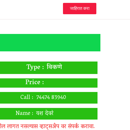
जाहिरात करा
विकणे
Type :
Price :
Call :
74474 83940
Name :
यश देवरे
ॉल लागत नसल्यास व्हाट्सअँप वर संपर्क करावा.