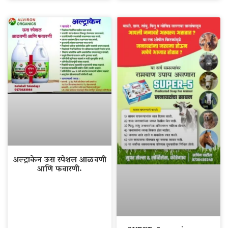
अल्ट्राकेन ऊस स्पेशल आळवणी
आणि फवारणी.