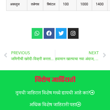
अकलुज
तळेगाव
क्विंटल
100
1000
1400
PREVIOUS
NEXT
जमिनीची खरेदी-विक्री करताना या गोष्टी जरूर तपासा, त्यामुळे भविष्यात येणार नाहीत अडचणी वाचा सविस्तर …
हवामान खात्याचा नवा अंदाज, आता कोणत्या भागात कधी आणि कुठे होणार गारपीठ जाणून घ्या …
विशेष जाहिराती
तुमची जाहिरात विशेष मध्ये द्यायची आहे का?
अधिक विशेष जाहिराती पहा