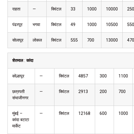
राहता
—
क्विंटल
33
1000
10000
25
पंढरपूर
भगवा
क्विंटल
49
1000
10500
55
सोलापूर
लोकल
क्विंटल
555
700
13000
47
शेतमाल
:
कांदा
कोल्हापूर
—
क्विंटल
4857
300
1100
छत्रपती
—
क्विंटल
2913
200
700
संभाजीनगर
मुंबई –
—
क्विंटल
12168
600
1000
कांदा बटाटा
मार्केट