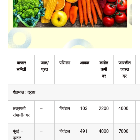
बाजार
जात/
परिमाण
आवक
कमीत
जास्तीत
समिती
प्रत
कमी
जास्त
दर
दर
शेतमाल
:
द्राक्ष
छत्रपती
—
क्विंटल
103
2200
4000
संभाजीनगर
मुंबई –
—
क्विंटल
491
4000
7000
फ्रुट