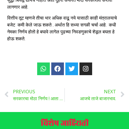
सुद्धा बिघडू द्यायचे नाहीत अशी दुहेरी कसरत मोदी सरकारला करावी
लागणार आहे.
वित्तीय तूट म्हणजे तीचा भार अधिक वाढू नये यासाठी काही मंत्रालयाचे
बजेट कमी केले जाऊ शकते . अर्थात हि सध्या सगळी चर्चा आहे. कधी
नेमका निर्णय होतो हे बघावे लागेल पुढच्या निवडणुकाचे शेडूल बघता हे
होऊ शकते.
PREVIOUS
NEXT
सरकारचा मोठा निर्णय ! आता रेशनकार्ड मोबाइलवर मिळणार…
आजचे ताजे बाजारभाव.
विशेष जाहिराती