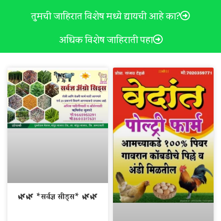
तुमची जाहिरात विशेष मध्ये द्यायची आहे का?
अधिक विशेष जाहिराती पहा
🌿🌿 *सर्वज्ञ सीड्स* 🌿🌿