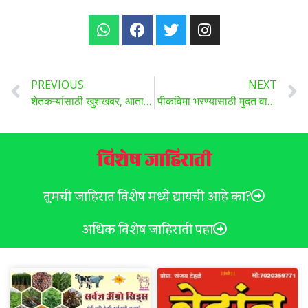
PREVIOUS
NEXT
शेतकऱ्यांसाठी खुशखबर, आता शेत जमीन मोजणी ऑनलाईन पद्धतीने होणार…
पीकविमा भरण्यासाठी मुदत वाढ; सरकारचा मोठा निर्णय, जाणून घ्या नवीन तारीख ?
विशेष जाहिराती
तुमची जाहिरात विशेष मध्ये द्यायची आहे का?
अधिक विशेष जाहिराती पहा