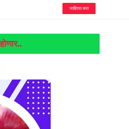
जाहिरात करा
हाेणार..