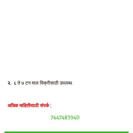
२.
६ ते ७ टन माल विक्रीसाठी उपलब्ध .
अधिक माहितीसाठी संपर्क :
7447483940