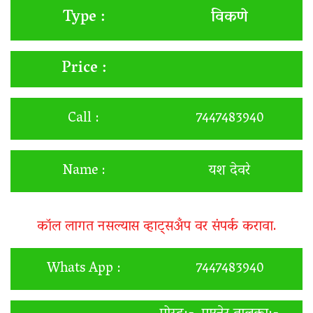
विकणे
Type :
Price :
Call :
7447483940
Name :
यश देवरे
कॉल लागत नसल्यास व्हाट्सअँप वर संपर्क करावा.
Whats App :
7447483940