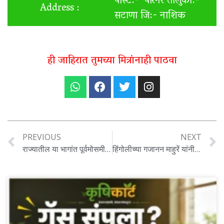
पोस्ट:- पारनेर तालुका:-
Address :
सटाणा जि:- नाशिक
ही जाहिरात तुमच्या मित्रांनाही पाठवा
PREVIOUS
NEXT
राज्यातील या भागांत पूर्वमोसमी पावसाची शक्यता ; पुढील 48 तास महत्त्वाचे,
हिंगोलीच्या गजानन माहुरें यांनी केला सहा एकरात फुलशेतीचा यशस्वी प्रयोग, आता मिळतोय लाखोंचा नफा…