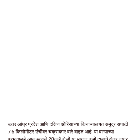
उत्तर आंध्र प्रदेश आणि दक्षिण ओरिसाच्या किनाऱ्यालगत समुद्र सपाटी
7.6 किलोमीटर उंचीवर चक्राकार वारे वाहत आहे. या वाऱ्याच्या
प्रभावामुळे आज म्हणजे 20जुलै रोजी या भागात कमी दाबाचे क्षेत्र तयार