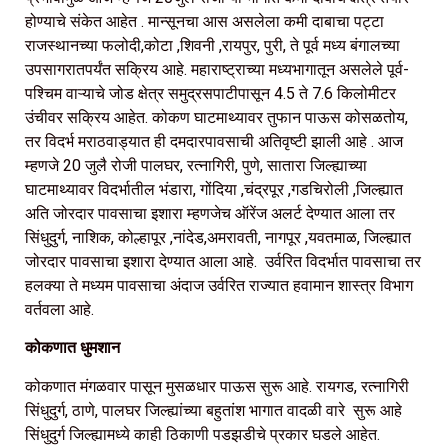
होण्याचे संकेत आहेत . मान्सूनचा आस असलेला कमी दाबाचा पट्टा
राजस्थानच्या फलोदी,कोटा ,शिवनी ,रायपुर, पुरी, ते पूर्व मध्य बंगालच्या
उपसागरातपर्यंत सक्रिय आहे. महाराष्ट्राच्या मध्यभागातून असलेले पूर्व-
पश्चिम वाऱ्याचे जोड क्षेत्र समुद्रसपाटीपासून 4.5 ते 7.6 किलोमीटर
उंचीवर सक्रिय आहेत. कोकण घाटमाथ्यावर तुफान पाऊस कोसळतोय,
तर विदर्भ मराठवाड्यात ही दमदारपावसाची अतिवृष्टी झाली आहे . आज
म्हणजे 20 जुलै रोजी पालघर, रत्नागिरी, पुणे, सातारा जिल्ह्याच्या
घाटमाथ्यावर विदर्भातील भंडारा, गोंदिया ,चंद्रपूर ,गडचिरोली ,जिल्ह्यात
अति जोरदार पावसाचा इशारा म्हणजेच ऑरेंज अलर्ट देण्यात आला तर
सिंधुदुर्ग, नाशिक, कोल्हापूर ,नांदेड,अमरावती, नागपूर ,यवतमाळ, जिल्ह्यात
जोरदार पावसाचा इशारा देण्यात आला आहे. उर्वरित विदर्भात पावसाचा तर
हलक्‍या ते मध्यम पावसाचा अंदाज उर्वरित राज्यात हवामान शास्त्र विभाग
वर्तवला आहे.
कोकणात धुमशान
कोकणात मंगळवार पासून मुसळधार पाऊस सुरू आहे. रायगड, रत्नागिरी
सिंधुदुर्ग, ठाणे, पालघर जिल्ह्यांच्या बहुतांश भागात वादळी वारे सुरू आहे
सिंधुदुर्ग जिल्ह्यामध्ये काही ठिकाणी पडझडीचे प्रकार घडले आहेत.