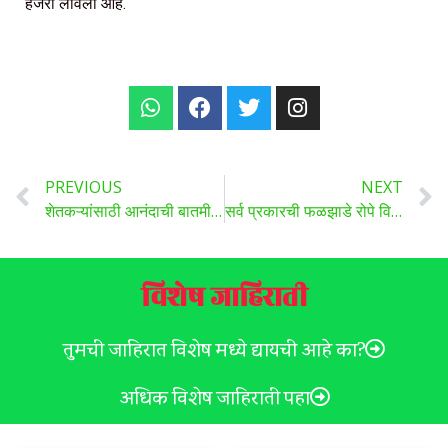
हजेरी लावली आहे.
PREVIOUS
NEXT
शेतकऱ्यांसाठी आनंदाची बातमी! SBI बँक ट्रॅक्टर खरेदी करण्यासाठी देते 80 टक्के कर्ज, असा घ्या लाभ ..
सर्व प्रकारची फळझाडे रोपे विकणे आहे.
विशेष जाहिराती
तुमची जाहिरात विशेष मध्ये द्यायची आहे का?
अधिक विशेष जाहिराती पहा