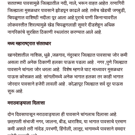
सततच्या पावसामुळे जिल्ह्यातील नदी, नाले, भरून वाहत आहेत .रत्नागिरी
जिल्ह्याला मुसळधार पावसाने झोडपून काढले आहे. तसेच खेडची जगबुडी,
चिपळूणात वाशिष्ठी नदीला पूर आला आहे.पुराचे पाणी किनाऱ्यावरील
लोकवस्तीत शिरल्यामुळे खेड चिपळूणलाही सुमारे दीडशेहून अधिक
नागरिकांचे सुरक्षित ठिकाणी स्थलांतर करण्यात आले आहे.
मध्य महाराष्ट्रात संततधार
खानदेशातील नाशिक, धुळे ,जळगाव, नंदुरबार जिल्ह्यात पावसाचा जोर कमी
असला तरी अनेक ठिकाणी हलका पाऊस पडला आहे . नगर ,पुणे जिल्ह्यात
पावसाने चांगला जोर धरला आहे. विशेष म्हणजे घाट माथ्यावर मुसळधार
पाऊस कोसळत आहे. सांगलीमध्ये अनेक भागात हलका तर काही भागात
जोरदार पावसाने हजेरी लावली आहे . कोल्हापूर जिल्ह्यात सर्व दूर पाऊस
सुरू आहे.
मराठवाड्याला दिलासा
दोन दिवसापासून मराठवाड्याला ही पावसाने चांगलाच दिलासा आहे.
छत्रपती संभाजी नगर, जालना, बीड, धाराशिव, या भागात पावसाचे प्रमाण
कमी असले तरी नांदेड ,परभणी, हिंगोली, लातूर, भागामध्ये पावसाने दमदार