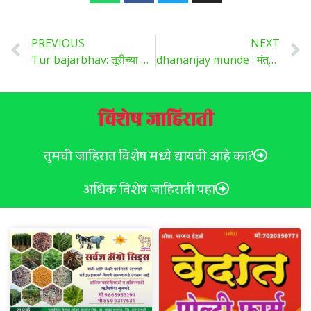
PREVIOUS
NEXT
Tur bajarbhav: तूरीच्या किंमती हमीभावापेक्षा खाली; नंतर वधारणार का?
dhananjay munde : मंत्री मुंडेंवर राजीनाम्याचे सावट; दिल्ली निवडणुकीनंतर होणार फैसला..
विशेष जाहिराती
तुमची जाहिरात विशेष मध्ये द्यायची आहे का?
अधिक विशेष जाहिराती पहा