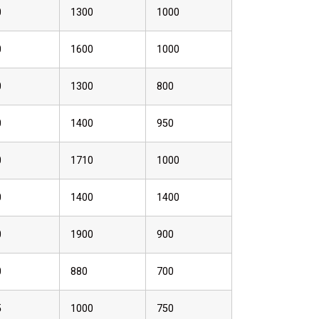
0
1300
1000
0
1600
1000
0
1300
800
0
1400
950
0
1710
1000
0
1400
1400
0
1900
900
0
880
700
5
1000
750