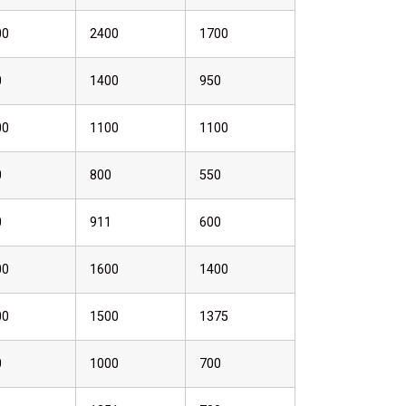
00
2400
1700
0
1400
950
00
1100
1100
0
800
550
0
911
600
00
1600
1400
00
1500
1375
0
1000
700