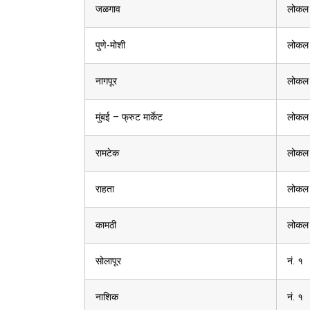
जळगाव
लोकल
पुणे-मोशी
लोकल
नागपूर
लोकल
मुंबई – फ्रुट मार्केट
लोकल
रामटेक
लोकल
राहता
लोकल
कामठी
लोकल
सोलापूर
नं. १
नाशिक
नं. १