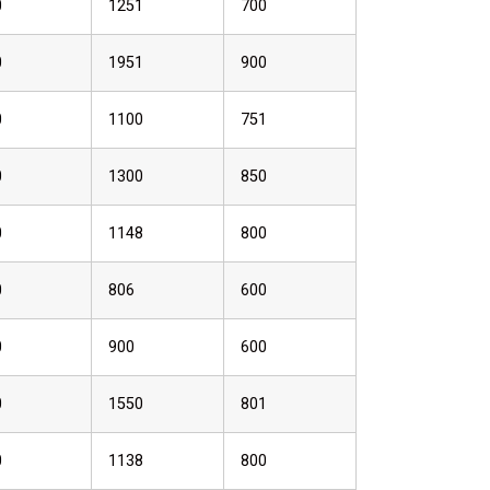
0
1251
700
0
1951
900
0
1100
751
0
1300
850
0
1148
800
0
806
600
0
900
600
0
1550
801
0
1138
800