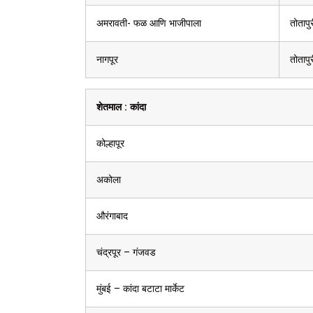
अमरावती- फळ आणि भाजीपाला
तोतापु
नागपूर
तोतापु
शेतमाल :
कांदा
कोल्हापूर
अकोला
औरंगाबाद
चंद्रपूर – गंजवड
मुंबई – कांदा बटाटा मार्केट