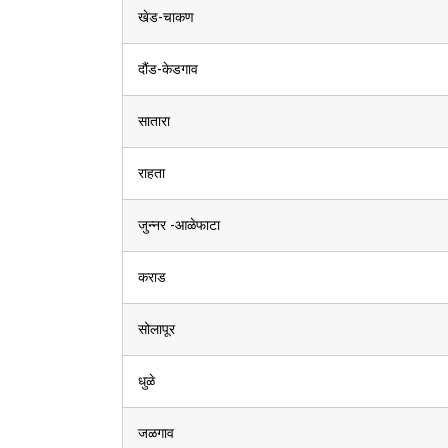
खेड-चाकण
दौंड-केडगाव
सातारा
राहता
जुन्नर -आळेफाटा
कराड
सोलापूर
धुळे
जळगाव