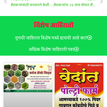
शेतकऱ्यांसाठी सरकारने केली नवीन सेवा सुरू, कसा फायदा घ्यायचा? जाणून घ्या सविस्तर ..
शेतकऱ्यांना २४ तास मोफत वीज, आत्महत्याग्रस्त कुटुंबांना ५ लाखांची मदत, एकरी १० हजार रुपये, केसीआर यांनी राज्यात रणशिंग फुंकले…
विशेष जाहिराती
तुमची जाहिरात विशेष मध्ये द्यायची आहे का?
अधिक विशेष जाहिराती पहा