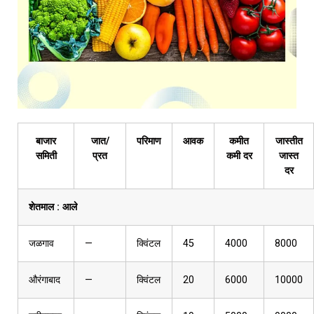
बाजार
जात/
परिमाण
आवक
कमीत
जास्तीत
समिती
प्रत
कमी दर
जास्त
दर
शेतमाल :
आले
जळगाव
—
क्विंटल
45
4000
8000
औरंगाबाद
—
क्विंटल
20
6000
10000