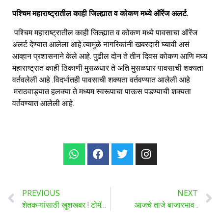
पश्चिम महाराष्ट्रातील काही जिल्ह्यात व कोकण मध्ये ऑरेंज अलर्ट.
पश्चिम महाराष्ट्रातील काही जिल्ह्यात व कोकण मध्ये पावसाचा ऑरेंज
अलर्ट देण्यात आलेला आहे.त्यामुळे नागरिकांनी खबरदारी घ्यावी असं
आव्हान प्रशासनाने केले आहे. पुढील दोन ते तीन दिवस कोकण आणि मध्य
महाराष्ट्रात काही ठिकाणी मुसळधार ते अति मुसळधार पावसाची शक्यता
वर्तवलेली आहे .विदर्भातही पावसाची शक्यता वर्तवण्यात आलेली आहे
.मराठवाड्यात हलक्या ते मध्यम स्वरूपाचा पाऊस पडण्याची शक्यता
वर्तवण्यात आलेली आहे.
PREVIOUS
NEXT
शेतकऱ्यांसाठी खुशखबर ! टोमॅटोने तर रेकॉर्डच मोडले, मुंबईमध्ये एका किलोसाठी द्यावे लागतात तब्बल एवढे रुपये…
आजचे ताजे बाजारभाव .