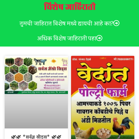
विशेष जाहिराती
तुमची जाहिरात विशेष मध्ये द्यायची आहे का?
अधिक विशेष जाहिराती पहा
🌿🌿 *सर्वज्ञ सीड्स* 🌿🌿