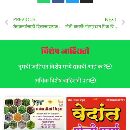
PREVIOUS
NEXT
शेतकऱ्यांसाठी दिलासादायक बातमी ! कापूस दरात इतक्या रुपयांची वाढ, वाढ कायम राहण्याची शक्यता..
मोठी बातमी! पंतप्रधान पिक विम्याची 72 तासांची अट 92 तासांवर करणार ,केंद्राकडे पाठपुरावा करणार, कृषीमंत्र्यांची माहिती..
विशेष जाहिराती
तुमची जाहिरात विशेष मध्ये द्यायची आहे का?
अधिक विशेष जाहिराती पहा