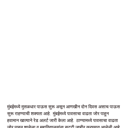
मुंबईमध्ये मुसळधार पाऊस सुरू असून आणखीन दोन दिवस असाच पाऊस
सुरू राहण्याची शक्यता आहे. मुंबईमध्ये पावसाचा वाढता जोर पाहून
हवामान खात्याने रेड अलर्ट जारी केला आहे. ठाण्यामध्ये पावसाचा वाढता
जोर पाहून शाळेला व महाविद्यालयांना सुट्टी जाहीर करण्यात आलेली आहे